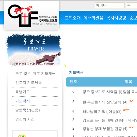
교회소개
예배와말씀
목사사랑방
중
기도백서
본부 및 각 지부 기도제목
번호
제목
선교지 기도제목
6
특별기도
광주 중보기도 사역팀 및 담임 목
기도백서
5
한 무신론자의 신앙고백..(4)
말씀묵상(간증)
4
하나님의 기적 ( 이을)(2)
경건의 시간
3
영으로 드리는 예배 간증(이 다니
2
정경선 형제 부활절 간증 (4)