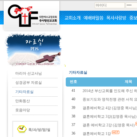
교회소개
예배와말씀
목사사랑방
중
기타자료실
마리아 선교사님
번호
제목
성경공부 자료실
41
2014년 부산교회를 인도해 주신 하
기타자료실
40
중보기도와 영적전쟁 관련 서적 요
만화동산
39
결혼예비학교 4강 (김영중 목사님)(
웃음마당
38
결혼예비학교 3강(김영중 목사님
37
결혼 예비학교 2강 (김영중 목사)
36
결혼예비학교 1강