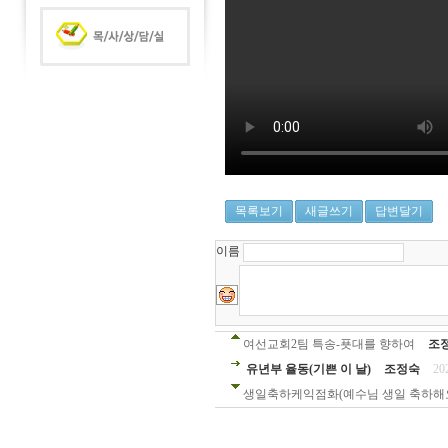
목록보기
새글쓰기
답변달기
이름
여선교회2팀 특송-푯대를 향하여
조
유년부 율동(기쁜 이 날)
조정숙
20
생일축하케익점화(예수님 생일 축하해요