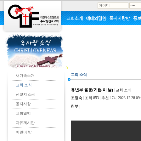
교회소개
예배와말씀
목사사랑방
중
교회 소식
새가족소개
교회 소식
유년부 율동(기쁜 이 날)
|
교회 소식
선교지 소식
조정숙
|
조회 853
|
추천 174
|
2023.12.28 09:
공지사항
첨부
|
교회앨범
자유게시판
어린이 방