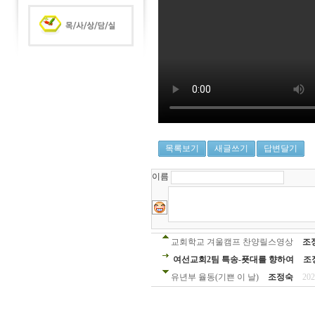
목록보기
새글쓰기
답변달기
이름
교회학교 겨울캠프 찬양릴스영상
조
여선교회2팀 특송-푯대를 향하여
조
유년부 율동(기쁜 이 날)
조정숙
202