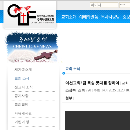
교회소개
예배와말씀
목사사랑방
중
교회 소식
새가족소개
교회 소식
여선교회2팀 특송-푯대를 향하여
|
교회 
선교지 소식
조정숙
|
조회 720
|
추천 140
|
2025.02.20 10:
공지사항
첨부
|
교회앨범
자유게시판
어린이 방